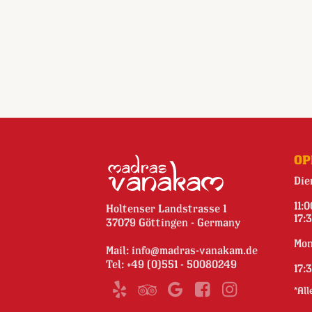
OP
Die
11:
Holtenser Landstrasse 1
17:
37079 Göttingen - Germany
Mon
Mail:
info@madras-vanakam.de
Tel:
+49 (0)551 - 50080249
17:
*All