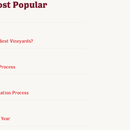
ost Popular
 Best Vineyards?
Process
ation Process
 Year