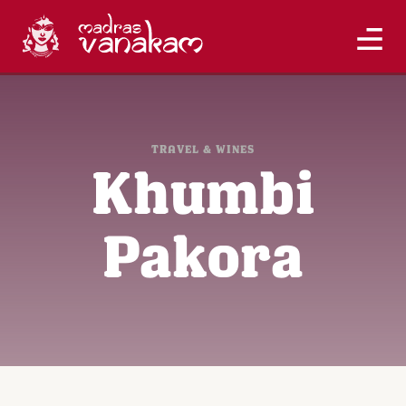
TRAVEL & WINES
Khumbi
Pakora